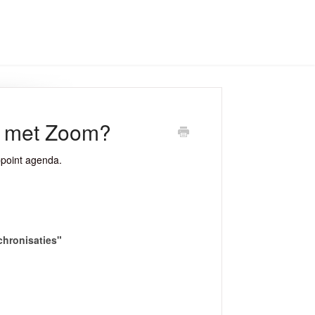
g met Zoom?
ppoint agenda.
hronisaties"