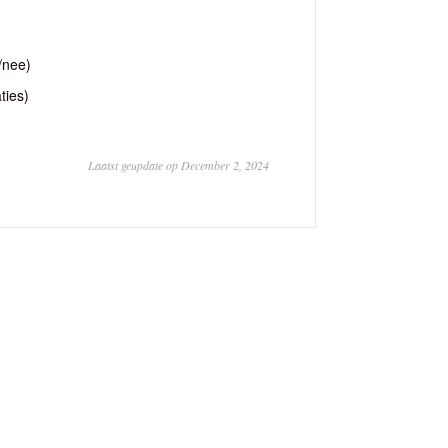
a/nee)
ties)
Laatst geupdate op December 2, 2024